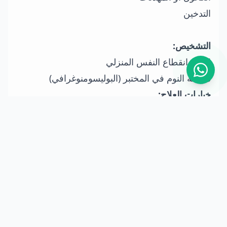
التدخين
التشخيص:
اختبار انقطاع النفس المنزلي
دراسة النوم في المختبر (البوليسومنوغرافي)
خيارات العلاج:
أجهزة CPAP:
الحفاظ على مجرى الهواء مفتوحاً
بواسطة ضغط هواء ثابت.
بدائل CPAP:
أجهزة فموية، BiPAP/APAP، العلاج
الموضعي، فقدان الوزن، علاج Inspire.
الجراحة:
إزالة اللوزتين أو الزوائد الأنفية، جراحة
UPPP، جراحة الفك، جراحة الأنف، تحفيز العصب
تحت اللسان.
الخلاصة: