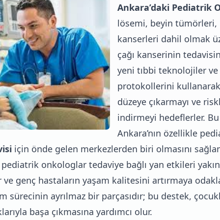
Ankara’daki Pediatrik O
lösemi, beyin tümörleri
kanserleri dahil olmak ü
çağı kanserinin tedavisi
yeni tıbbi teknolojiler ve
protokollerini kullanarak
düzeye çıkarmayı ve riskle
indirmeyi hedeflerler. B
Ankara’nın özellikle pedi
isi
için önde gelen merkezlerden biri olmasını sağla
 pediatrik onkologlar tedaviye bağlı yan etkileri yakın
 ve genç hastaların yaşam kalitesini artırmaya odaklan
 sürecinin ayrılmaz bir parçasıdır; bu destek, çocukla
klarıyla başa çıkmasına yardımcı olur.