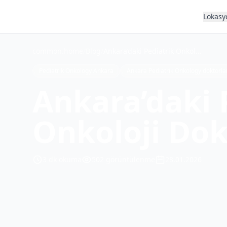
Lokasy
common.home
/
Blog
/
Ankara’daki Pediatrik Onkoloji Doktorları
Pediatrik Onkology Ankara
Ankara Pediatrik Onkology doktorla
Ankara’daki 
Onkoloji Dok
3
dk okuma
502
görüntülenme
28.01.2026