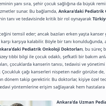
eminin yanı sıra, şehir çocuk sağlığına da büyük remi
 hizmetler sunar. Bu bağlamda,
Ankara’daki Pediatrik 
in tanı ve tedavisinde kritik bir rol oynayarak
Türkiy
ğini temsil eder; ancak bazıları erken yaşta kanser 
karşı karşıya kalabilir. Böyle bir tanı konulduğunda, ai
kara’daki Pediatrik Onkoloji Doktorları
, bu süreç 
zey tıbbi bilgi ile çocuk odaklı, şefkatli bir bakım anla
ları, çocuklarda kanserin tanısı, tedavisi ve yöneti
. Çocukluk çağı kanserleri nispeten nadir görülse de,
 dönem takip gerektirir. Bu doktorlar, kişiye özel te
tedavi yöntemlerine erişim sağlayarak hem hastalara
Ankara’da Uzman Pediat