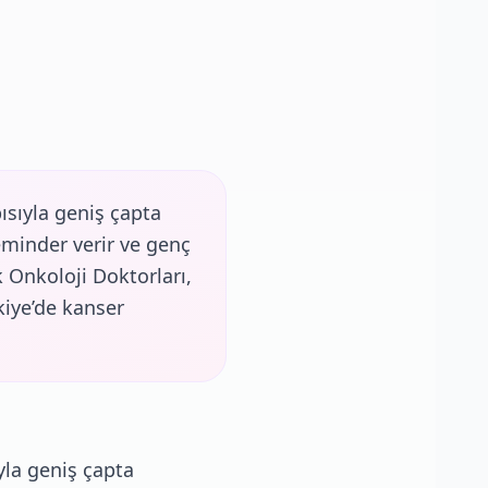
ısıyla geniş çapta
eminder verir ve genç
k Onkoloji Doktorları,
kiye’de kanser
yla geniş çapta