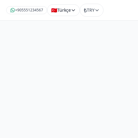
₺
🇹🇷
Türkçe
TRY
+905551234567