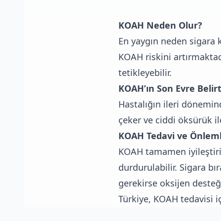
KOAH Neden Olur?
En yaygın neden sigara ku
KOAH riskini artırmaktad
tetikleyebilir.
KOAH’ın Son Evre Belirti
Hastalığın ileri dönemin
çeker ve ciddi öksürük ile
KOAH Tedavi ve Önleml
KOAH tamamen iyileştiril
durdurulabilir. Sigara bır
gerekirse oksijen desteği
Türkiye, KOAH tedavisi i
uzmanları ile dünya çapı