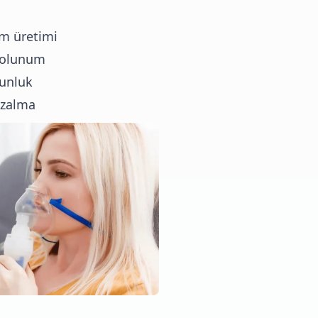
m üretimi
 solunum
gunluk
azalma