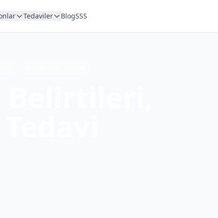
onlar
Tedaviler
Blog
SSS
Nedir
Koah Tedavisi İstanbul
elirtileri,
 Tedavi