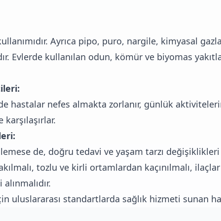
llanımıdır. Ayrıca pipo, puro, nargile, kimyasal gazl
ır. Evlerde kullanılan odun, kömür ve biyomas yakıtla
leri:
de hastalar nefes almakta zorlanır, günlük aktivitele
 karşılaşırlar.
eri:
emese de, doğru tedavi ve yaşam tarzı değişiklikleri 
akılmalı, tozlu ve kirli ortamlardan kaçınılmalı, ilaçla
 alınmalıdır.
çin uluslararası standartlarda sağlık hizmeti sunan h
ndaki hastalara güvenli ve kaliteli hizmet sağlamakta