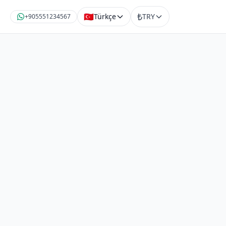
₺
🇹🇷
Türkçe
TRY
+905551234567