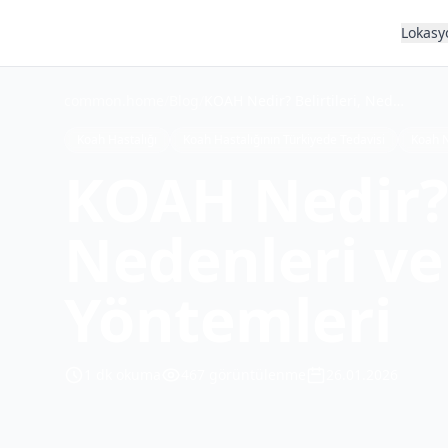
Lokasy
common.home
/
Blog
/
KOAH Nedir? Belirtileri, Nedenleri ve Tedavi Yöntemleri
Koah Hastalığı
Koah Hastalığının Türkiyede Tedavisi
Koah 
KOAH Nedir? B
Nedenleri ve
Yöntemleri
1
dk okuma
467
görüntülenme
26.01.2026